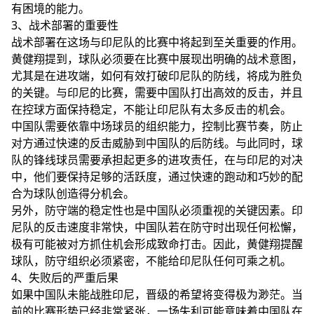
有困境的能力。
3、战术部署的重要性
战术部署在这场与印尼队的比赛中将起到至关重要的作用。
黄健翔提到，球队必须要在比赛中展现出明确的战术意图，
尤其是在进攻端，如何有效打破印尼队的防线，将成为胜负
的关键。与印尼的比赛，需要中国队打出高效的反击，并且
在控球方面保持稳定，不能让印尼队有太多反击的机会。
中国队需要依靠中场球员的组织能力，控制比赛节奏，防止
对方通过快速的反击威胁到中国队的后防线。与此同时，球
队的锋线球员需要承担起更多的进攻责任，在与印尼的对决
中，他们要保持足够的活跃度，通过快速的跑动和巧妙的配
合为球队创造得分机会。
另外，防守端的稳定性也是中国队必须重视的关键因素。印
尼队的反击速度非常快，中国队若在防守时出现任何松懈，
极有可能被对方抓住机会形成致命打击。因此，黄健翔提醒
球队，防守组织必须紧密，不能给印尼队任何可乘之机。
4、失败后的严重后果
如果中国队未能战胜印尼，晋级的希望将变得极为渺茫。当
前的比赛形势已经非常紧张，一场失利可能意味着中国队在