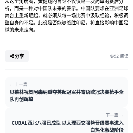
从这个角度看，黄健翔的言论不仅仅是一次简单的赛后分
析，而是一种对中国队未来的警示。中国队要想在亚洲足球
舞台上重新崛起，就必须从每一场比赛中汲取经验，积极调
整自身的不足。此役是否能够战胜印尼，将直接影响中国足
球的未来走向。
分享
52 阅读
← 上一篇
贝莱林祝贺阿森纳重夺英超冠军并寄语欧冠决赛枪手全
队再创辉煌
下一篇 →
CUBAL西北八强已成型 以太理西交强势晋级赛事进入
白热化激战阶段