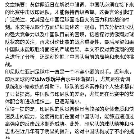
文章摘要：黄健翔近日在解说中强调，中国队必须在接下来
的比赛中击败印尼队，才能保持晋级希望。这番言论引起了
广泛关注，尤其是在中国足球面临极大的压力和挑战的时
刻。本文将从四个方面详细阐述这一观点，首先分析印尼队
的强大竞争力以及中国队目前的困境，接着探讨黄健翔对球
队状态的关注，再来讨论比赛的战术重要性，最后展望如果
中国队未能取胜将面临的严峻后果。本文不仅对黄健翔的观
点进行了分析，还深刻挖掘了中国队当前的局势和未来的挑
战。
印尼队在亚洲足球中一直是一个不容小觑的对手。近年来，
印尼足球的整体
lw乐玩平台
水平逐渐提升，尤其是在青训
系统和外籍教练的帮助下，球队的战术素养和个人技术都有
了显著提高。中国队与印尼队的差距，尤其是在比赛中的整
体配合和进攻组织上，已逐渐缩小。
值得一提的是，印尼队的队员普遍具有较强的身体素质和快
速反击的能力，这使得他们在面对中国队时，能够迅速通过
高强度的反击战术制造威胁。此外，印尼队的球队精神和斗
志也在近几年有了明显的提升，这对中国队构成了不小的挑
战。