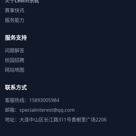
关于
Lewin乐玩
赛事快讯
服务能力
服务支持
问题解答
校园招聘
网站地图
联系方式
客服热线：15893005984
邮箱：specialinterest@qq.com
地址：大连中山区长江路311号香榭里广场2206