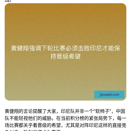
黄健翔的言论提醒了大家，印尼队并非一个“软柿子”，中国
队不能轻视他们的威胁。在当前积分榜的紧张局势下，每一
场比赛都关乎着晋级的希望，尤其是对阵印尼这样的直接竞