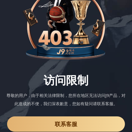
访问限制
尊敬的用户，由于相关法律限制，您所在地区无法访问J9产品，对
此造成的不便，我们深表歉意，您如有疑问请联系客服。
联系客服